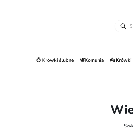
Wyszuki
💍 Krówki ślubne
🕊️Komunia
👼 Krówki 
Wie
Szyk