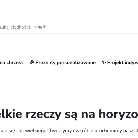
warka produktów
na chrzest
🎉 Prezenty personalizowane
✨ Projekt indy
lkie rzeczy są na horyzo
uje się coś wielkiego! Tworzymy i wkrótce uruchomimy nasz s