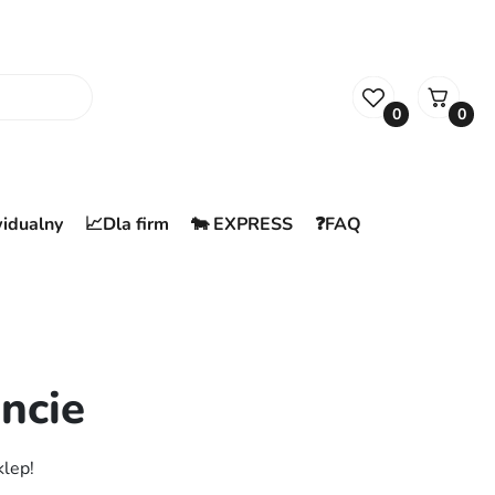
0
0
widualny
📈Dla firm
🐄 EXPRESS
❓FAQ
ncie
klep!