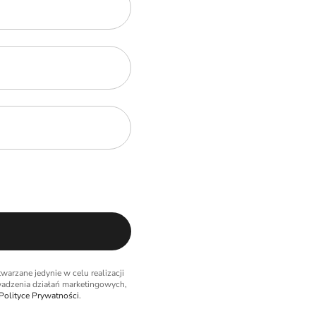
rzane jedynie w celu realizacji
adzenia działań marketingowych,
Polityce Prywatności
.