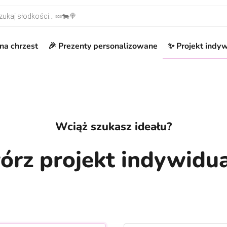
warka produktów
na chrzest
🎉 Prezenty personalizowane
✨ Projekt indy
Wciąż szukasz ideału?
órz projekt indywidua