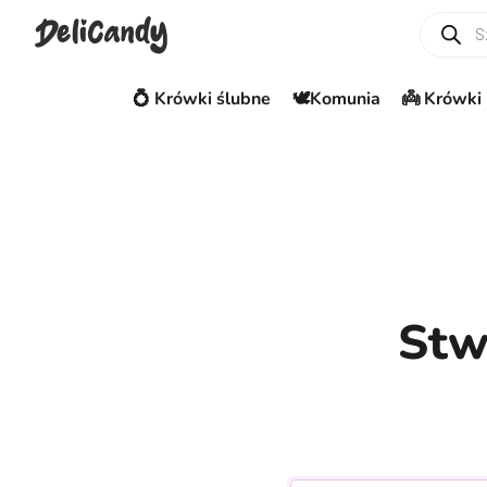
Wyszuki
💍 Krówki ślubne
🕊️Komunia
👼 Krówki 
Stw