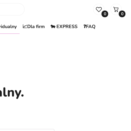
0
0
widualny
📈Dla firm
🐄 EXPRESS
❓FAQ
lny.