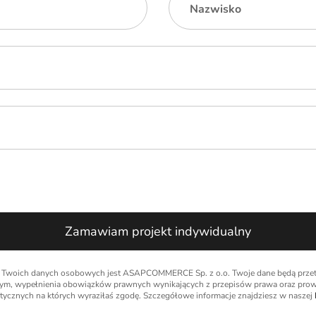
Nazwisko
Zamawiam projekt indywidualny
m Twoich danych osobowych jest ASAPCOMMERCE Sp. z o.o. Twoje dane będą przetwa
wym, wypełnienia obowiązków prawnych wynikających z przepisów prawa oraz prow
ystycznych na których wyraziłaś zgodę. Szczegółowe informacje znajdziesz w naszej