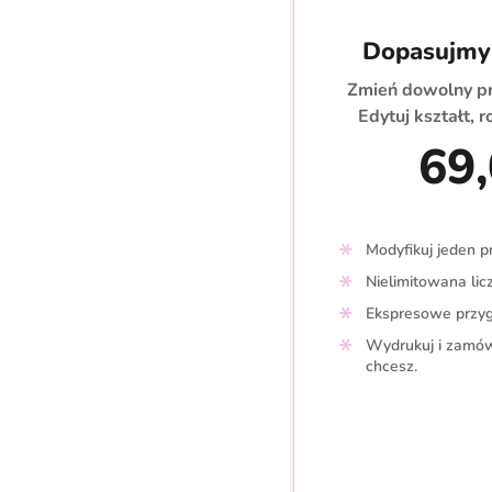
Dopasujmy 
Zmień dowolny pro
Edytuj kształt, r
69,
Modyfikuj jeden pr
Nielimitowana li
Ekspresowe przyg
Wydrukuj i zamów
chcesz.