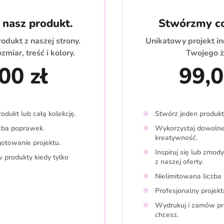
nasz produkt.
Stwórzmy c
dukt z naszej strony.
Unikatowy projekt i
ozmiar, treść i kolory.
Twojego ż
00 zł
99,0
odukt lub całą kolekcję.
Stwórz jeden produkt 
czba poprawek.
Wykorzystaj dowolne 
kreatywność.
otowanie projektu.
Inspiruj się lub zmod
 produkty kiedy tylko
z naszej oferty.
Nielimitowana liczba
Profesjonalny projekt
Wydrukuj i zamów pro
chcesz.