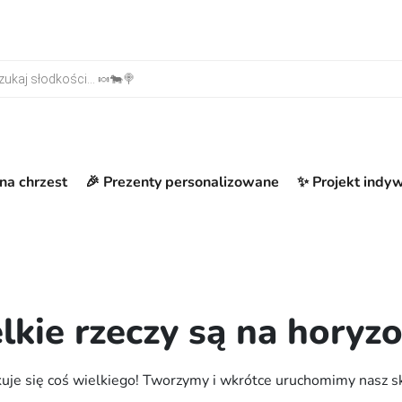
warka produktów
na chrzest
🎉 Prezenty personalizowane
✨ Projekt indy
lkie rzeczy są na horyzo
uje się coś wielkiego! Tworzymy i wkrótce uruchomimy nasz s