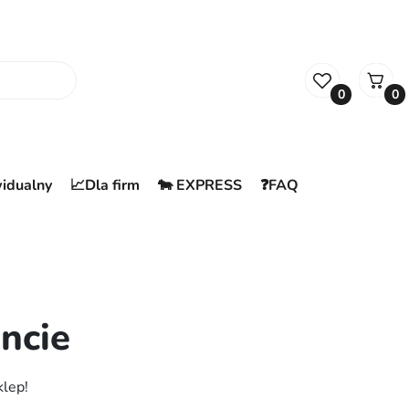
0
0
widualny
📈Dla firm
🐄 EXPRESS
❓FAQ
ncie
klep!