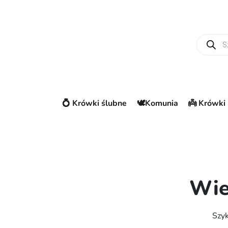
Wyszuki
💍 Krówki ślubne
🕊️Komunia
👼 Krówki 
Wie
Szyk