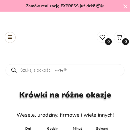
Zamów realizację EXPRESS już dziś! 📦✨
0
0
Wyszukiwarka produktów
Krówki na różne okazje
Wesele, urodziny, firmowe i wiele innych!
Dni
Godzin
Minut
Sekund