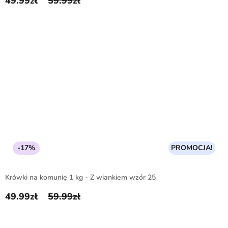
49.99
zł
59.99
zł
Pierwotna cena wynosiła: 59.99zł.
Aktualna cena wynosi: 49.99zł.
-17%
PROMOCJA!
Krówki na komunię 1 kg - Z wiankiem wzór 25
49.99
zł
59.99
zł
Pierwotna cena wynosiła: 59.99zł.
Aktualna cena wynosi: 49.99zł.