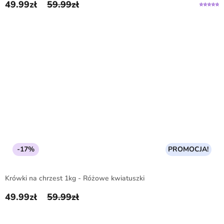
49.99
zł
59.99
zł
Pierwotna cena wynosiła: 59.99zł.
Aktualna cena wynosi: 49.99zł.
-17%
PROMOCJA!
Krówki na chrzest 1kg - Różowe kwiatuszki
49.99
zł
59.99
zł
Pierwotna cena wynosiła: 59.99zł.
Aktualna cena wynosi: 49.99zł.