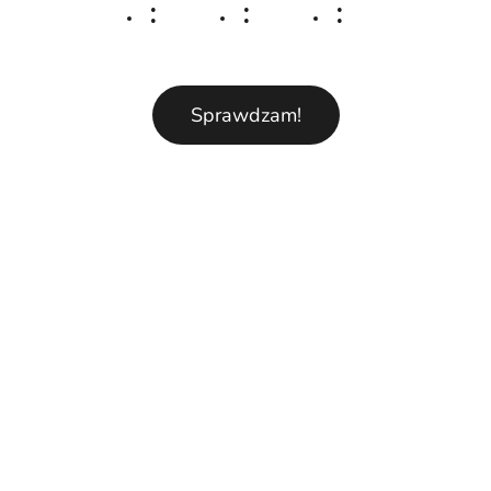
:
:
:
Sprawdzam!
Krówki Ślubne