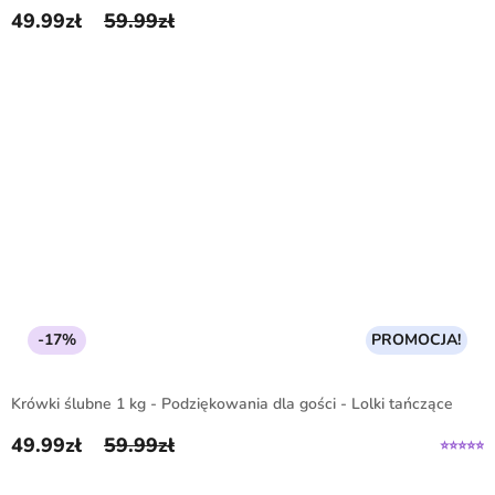
49.99
zł
59.99
zł
Pierwotna cena wynosiła: 59.99zł.
Aktualna cena wynosi: 49.99zł.
-17%
PROMOCJA!
Krówki ślubne 1 kg - Podziękowania dla gości - Lolki tańczące
49.99
zł
59.99
zł
Pierwotna cena wynosiła: 59.99zł.
Aktualna cena wynosi: 49.99zł.