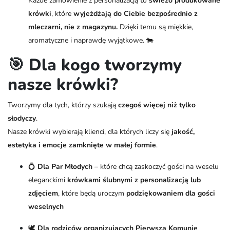
Każde zamówienie z personalizacją to
świeżo produkowane
krówki
, które
wyjeżdżają do Ciebie bezpośrednio z
mleczarni, nie z magazynu.
Dzięki temu są miękkie,
aromatyczne i naprawdę wyjątkowe. 🐄
🎯 Dla kogo tworzymy
nasze krówki?
Tworzymy dla tych, którzy szukają
czegoś więcej niż tylko
słodyczy
.
Nasze krówki wybierają klienci, dla których liczy się
jakość,
estetyka i emocje zamknięte w małej formie
.
💍
Dla Par Młodych
– które chcą zaskoczyć gości na weselu
eleganckimi
krówkami ślubnymi z personalizacją lub
zdjęciem
, które będą uroczym
podziękowaniem dla gości
weselnych
🕊️
Dla rodziców organizujących Pierwszą Komunię