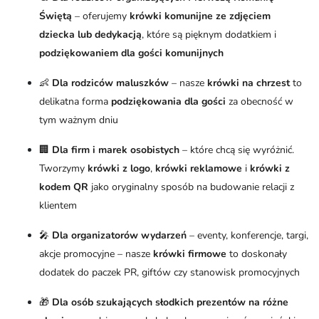
Świętą
– oferujemy
krówki komunijne ze zdjęciem
dziecka lub dedykacją
, które są pięknym dodatkiem i
podziękowaniem dla gości komunijnych
👶
Dla rodziców maluszków
– nasze
krówki na chrzest
to
delikatna forma
podziękowania dla gości
za obecność w
tym ważnym dniu
🏢
Dla firm i marek osobistych
– które chcą się wyróżnić.
Tworzymy
krówki z logo
,
krówki reklamowe
i
krówki z
kodem QR
jako oryginalny sposób na budowanie relacji z
klientem
🎤
Dla organizatorów wydarzeń
– eventy, konferencje, targi,
akcje promocyjne – nasze
krówki firmowe
to doskonały
dodatek do paczek PR, giftów czy stanowisk promocyjnych
🎁
Dla osób szukających słodkich prezentów na różne