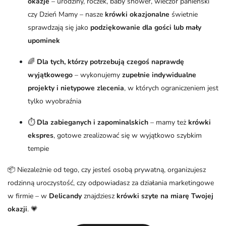
okazje
– urodziny, roczek, baby shower, wieczór panieński
czy Dzień Mamy – nasze
krówki okazjonalne
świetnie
sprawdzają się jako
podziękowanie dla gości lub mały
upominek
🌈
Dla tych, którzy potrzebują czegoś naprawdę
wyjątkowego
– wykonujemy
zupełnie indywidualne
projekty i nietypowe zlecenia
, w których ograniczeniem jest
tylko wyobraźnia
⏱️
Dla zabieganych i zapominalskich
– mamy też
krówki
ekspres
, gotowe zrealizować się w wyjątkowo szybkim
tempie
📦 Niezależnie od tego, czy jesteś osobą prywatną, organizujesz
rodzinną uroczystość, czy odpowiadasz za działania marketingowe
w firmie – w
Delicandy
znajdziesz
krówki szyte na miarę Twojej
okazji
. 💗