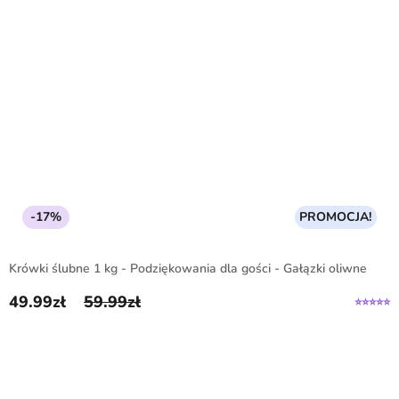
-17%
PROMOCJA!
Krówki ślubne 1 kg - Podziękowania dla gości - Gałązki oliwne
49.99
zł
59.99
zł
Pierwotna cena wynosiła: 59.99zł.
Aktualna cena wynosi: 49.99zł.