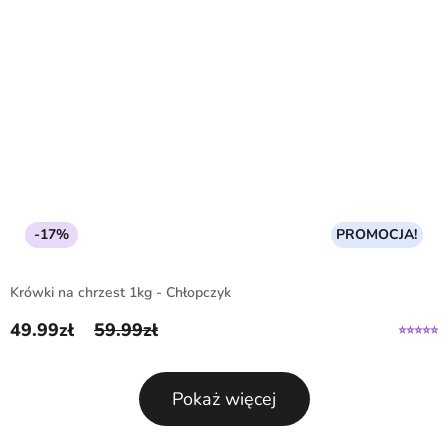
-17%
PROMOCJA!
Krówki na chrzest 1kg - Chłopczyk
49.99
zł
59.99
zł
Pierwotna cena wynosiła: 59.99zł.
Aktualna cena wynosi: 49.99zł.
Pokaż więcej