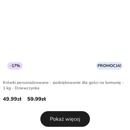
-17%
PROMOCJA!
Krówki personalizowane - podziękowanie dla gości na komunię -
1 kg - Dziewczynka
49.99
zł
59.99
zł
Pierwotna cena wynosiła: 59.99zł.
Aktualna cena wynosi: 49.99zł.
Pokaż więcej