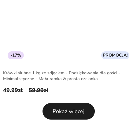
-17%
PROMOCJA!
Krówki ślubne 1 kg ze zdjęciem - Podziękowania dla gości -
Minimalistyczne - Mała ramka & prosta czcionka
49.99
zł
59.99
zł
Pierwotna cena wynosiła: 59.99zł.
Aktualna cena wynosi: 49.99zł.
Pokaż więcej