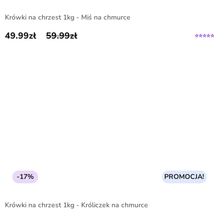
Krówki na chrzest 1kg - Miś na chmurce
49.99
zł
59.99
zł
Pierwotna cena wynosiła: 59.99zł.
Aktualna cena wynosi: 49.99zł.
-17%
PROMOCJA!
Krówki na chrzest 1kg - Króliczek na chmurce