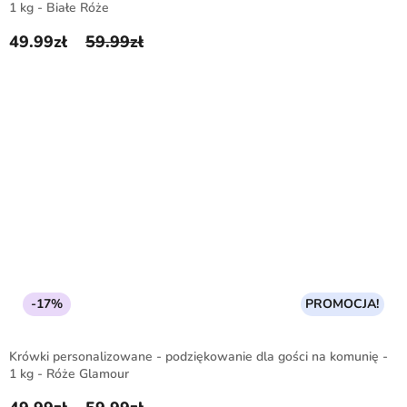
1 kg - Białe Róże
49.99
zł
59.99
zł
Pierwotna cena wynosiła: 59.99zł.
Aktualna cena wynosi: 49.99zł.
-17%
PROMOCJA!
Krówki personalizowane - podziękowanie dla gości na komunię -
1 kg - Róże Glamour