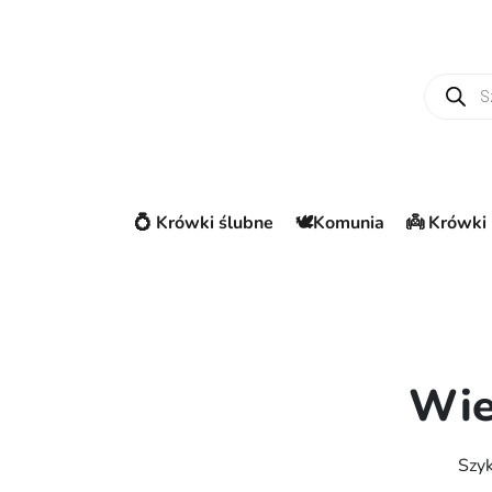
Wyszuki
💍 Krówki ślubne
🕊️Komunia
👼 Krówki 
Wie
Szyk