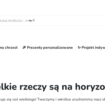
warka produktów
na chrzest
🎉 Prezenty personalizowane
✨ Projekt indy
lkie rzeczy są na horyzo
uje się coś wielkiego! Tworzymy i wkrótce uruchomimy nasz s