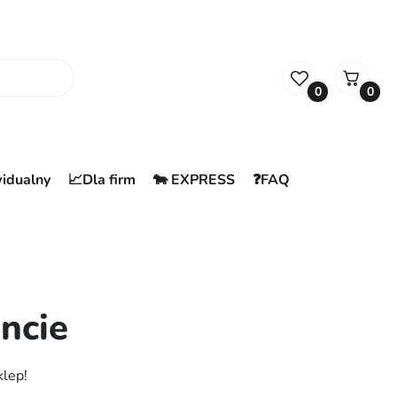
0
0
widualny
📈Dla firm
🐄 EXPRESS
❓FAQ
ncie
klep!