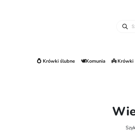
Wyszuki
💍 Krówki ślubne
🕊️Komunia
👼 Krówki 
Wie
Szyk