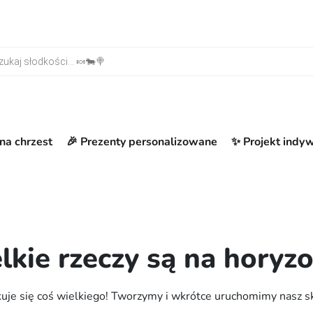
warka produktów
na chrzest
🎉 Prezenty personalizowane
✨ Projekt indy
lkie rzeczy są na horyzo
uje się coś wielkiego! Tworzymy i wkrótce uruchomimy nasz s