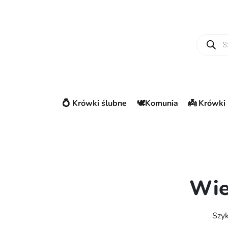
Wyszuki
💍 Krówki ślubne
🕊️Komunia
👼 Krówki 
Wie
Szyk