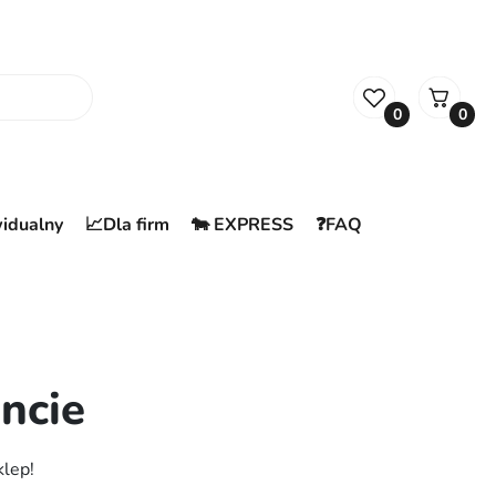
0
0
widualny
📈Dla firm
🐄 EXPRESS
❓FAQ
ncie
klep!