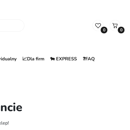
0
0
widualny
📈Dla firm
🐄 EXPRESS
❓FAQ
ncie
klep!