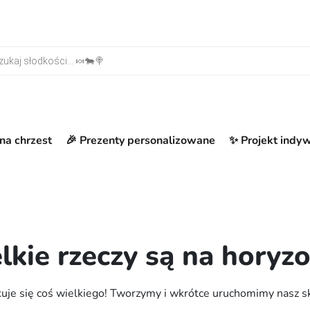
warka produktów
na chrzest
🎉 Prezenty personalizowane
✨ Projekt indy
lkie rzeczy są na horyzo
uje się coś wielkiego! Tworzymy i wkrótce uruchomimy nasz s