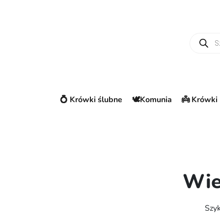
Wyszuki
💍 Krówki ślubne
🕊️Komunia
👼 Krówki 
Wie
Szyk