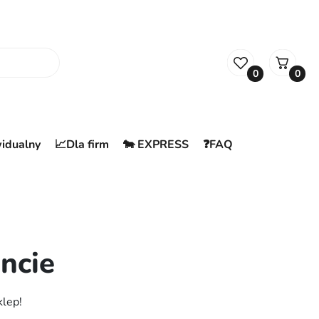
0
0
widualny
📈Dla firm
🐄 EXPRESS
❓FAQ
ncie
klep!