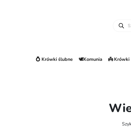
Wyszuki
💍 Krówki ślubne
🕊️Komunia
👼 Krówki 
Wie
Szyk