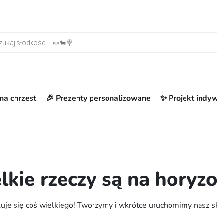
warka produktów
na chrzest
🎉 Prezenty personalizowane
✨ Projekt indy
lkie rzeczy są na horyzo
uje się coś wielkiego! Tworzymy i wkrótce uruchomimy nasz s