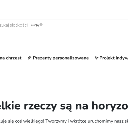
warka produktów
na chrzest
🎉 Prezenty personalizowane
✨ Projekt indy
lkie rzeczy są na horyzo
uje się coś wielkiego! Tworzymy i wkrótce uruchomimy nasz s