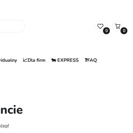
0
0
widualny
📈Dla firm
🐄 EXPRESS
❓FAQ
ncie
klep!