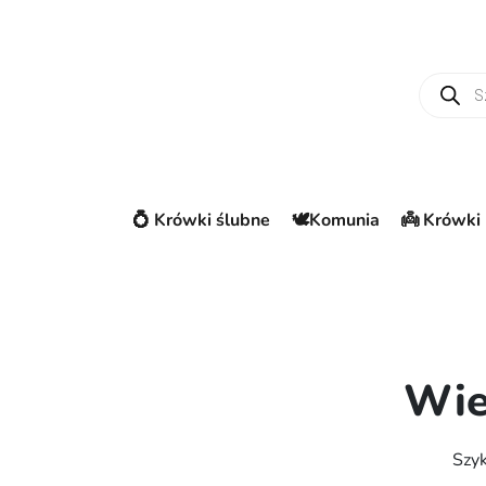
Wyszuki
💍 Krówki ślubne
🕊️Komunia
👼 Krówki 
Wie
Szyk