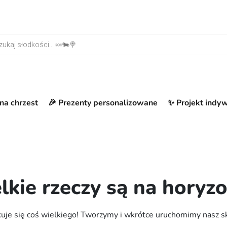
warka produktów
na chrzest
🎉 Prezenty personalizowane
✨ Projekt indy
lkie rzeczy są na horyzo
uje się coś wielkiego! Tworzymy i wkrótce uruchomimy nasz s