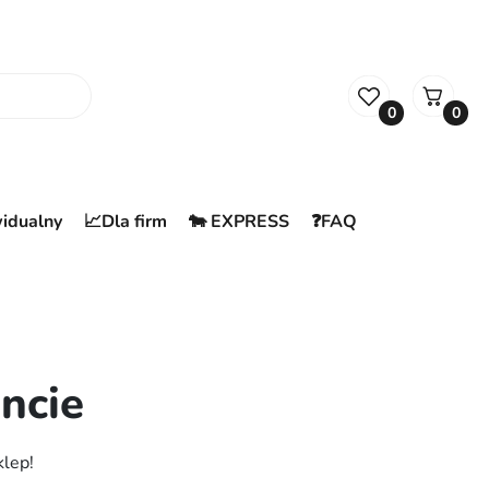
0
0
widualny
📈Dla firm
🐄 EXPRESS
❓FAQ
ncie
klep!