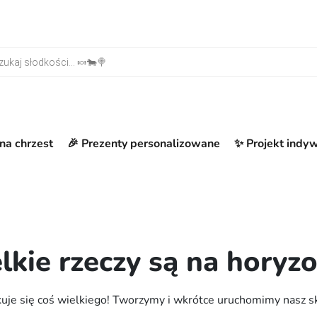
warka produktów
na chrzest
🎉 Prezenty personalizowane
✨ Projekt indy
lkie rzeczy są na horyzo
uje się coś wielkiego! Tworzymy i wkrótce uruchomimy nasz s