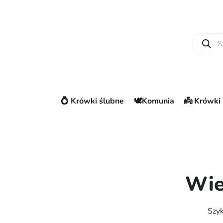
Wyszuki
💍 Krówki ślubne
🕊️Komunia
👼 Krówki 
Wie
Szyk