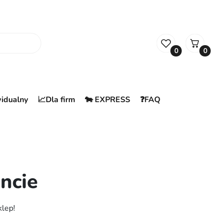
0
0
widualny
📈Dla firm
🐄 EXPRESS
❓FAQ
ncie
klep!