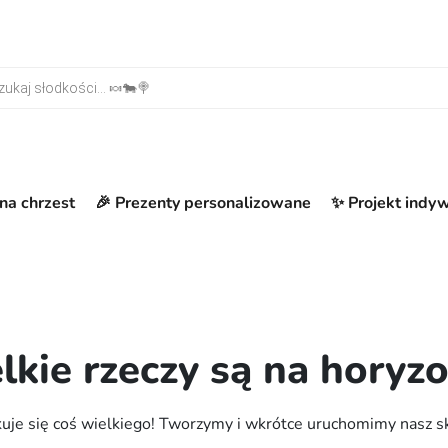
warka produktów
na chrzest
🎉 Prezenty personalizowane
✨ Projekt indy
lkie rzeczy są na horyzo
uje się coś wielkiego! Tworzymy i wkrótce uruchomimy nasz s