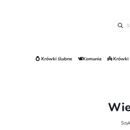
Wyszuki
💍 Krówki ślubne
🕊️Komunia
👼 Krówki 
Wie
Szyk