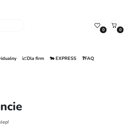
0
0
widualny
📈Dla firm
🐄 EXPRESS
❓FAQ
ncie
klep!