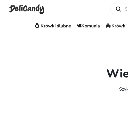
Wyszuki
💍 Krówki ślubne
🕊️Komunia
👼 Krówki 
Wie
Szyk