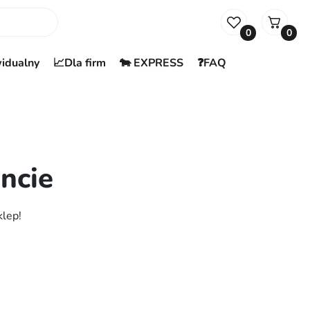
0
0
widualny
📈Dla firm
🐄 EXPRESS
❓FAQ
ncie
klep!