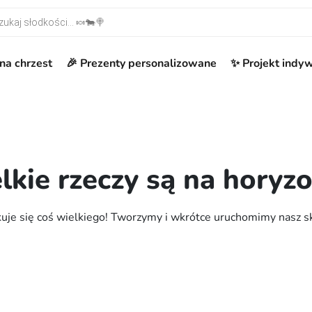
warka produktów
na chrzest
🎉 Prezenty personalizowane
✨ Projekt indy
lkie rzeczy są na horyzo
uje się coś wielkiego! Tworzymy i wkrótce uruchomimy nasz s