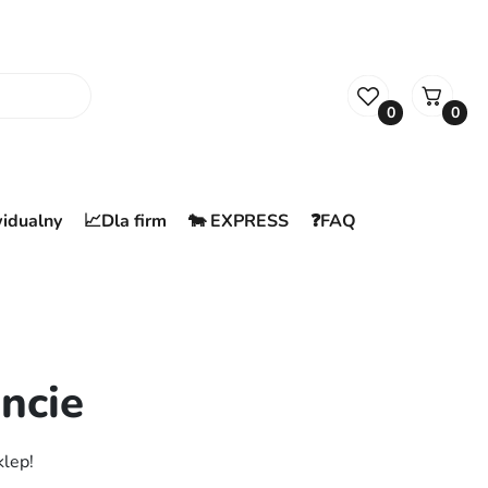
0
0
widualny
📈Dla firm
🐄 EXPRESS
❓FAQ
ncie
klep!