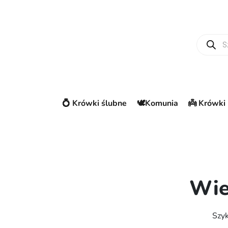
Wyszuki
💍 Krówki ślubne
🕊️Komunia
👼 Krówki 
Wie
Szyk