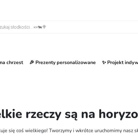
warka produktów
na chrzest
🎉 Prezenty personalizowane
✨ Projekt indy
lkie rzeczy są na horyzo
uje się coś wielkiego! Tworzymy i wkrótce uruchomimy nasz s