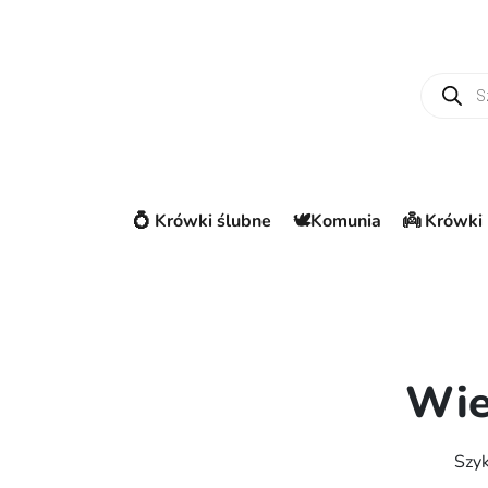
Wyszuki
💍 Krówki ślubne
🕊️Komunia
👼 Krówki 
Wie
Szyk