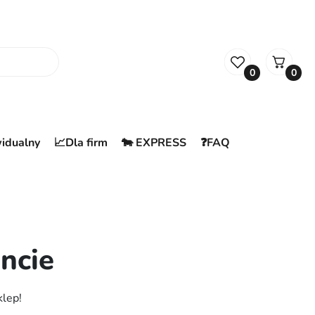
0
0
widualny
📈Dla firm
🐄 EXPRESS
❓FAQ
ncie
klep!