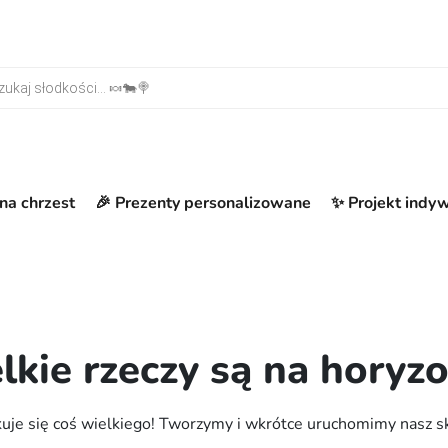
warka produktów
na chrzest
🎉 Prezenty personalizowane
✨ Projekt indy
lkie rzeczy są na horyzo
uje się coś wielkiego! Tworzymy i wkrótce uruchomimy nasz s