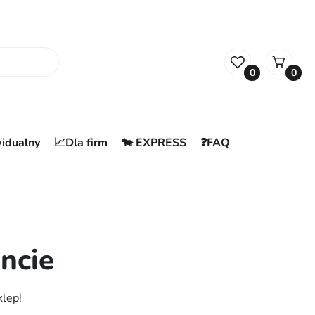
0
0
widualny
📈Dla firm
🐄 EXPRESS
❓FAQ
ncie
klep!