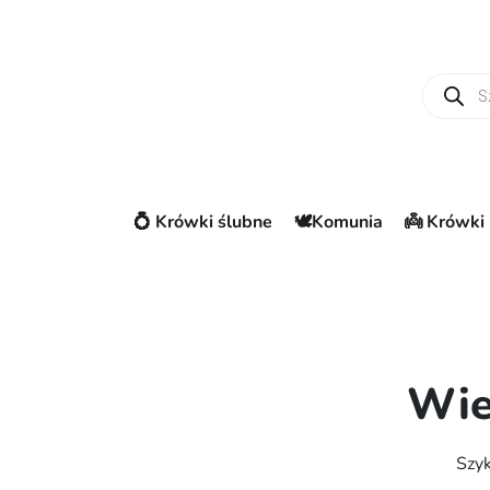
Wyszuki
💍 Krówki ślubne
🕊️Komunia
👼 Krówki 
Wie
Szyk