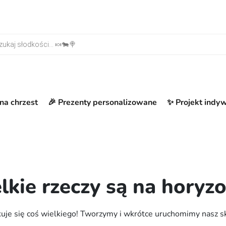
warka produktów
na chrzest
🎉 Prezenty personalizowane
✨ Projekt indy
lkie rzeczy są na horyzo
uje się coś wielkiego! Tworzymy i wkrótce uruchomimy nasz s