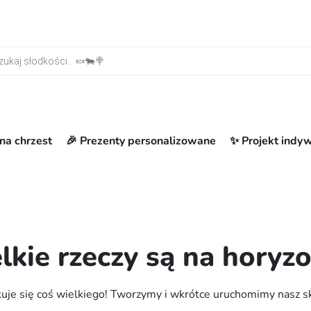
warka produktów
na chrzest
🎉 Prezenty personalizowane
✨ Projekt indy
lkie rzeczy są na horyzo
uje się coś wielkiego! Tworzymy i wkrótce uruchomimy nasz s