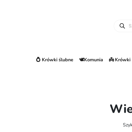
Wyszuki
💍 Krówki ślubne
🕊️Komunia
👼 Krówki 
Wie
Szyk