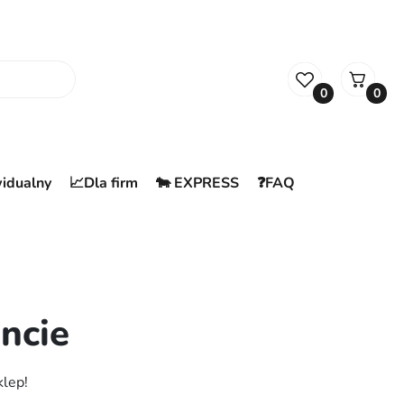
0
0
widualny
📈Dla firm
🐄 EXPRESS
❓FAQ
ncie
klep!