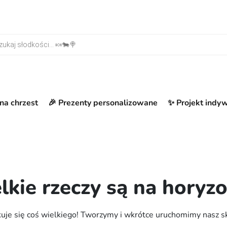
warka produktów
na chrzest
🎉 Prezenty personalizowane
✨ Projekt indy
lkie rzeczy są na horyzo
uje się coś wielkiego! Tworzymy i wkrótce uruchomimy nasz s