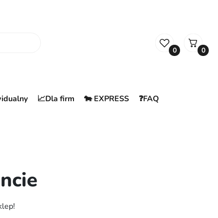
0
0
widualny
📈Dla firm
🐄 EXPRESS
❓FAQ
ncie
klep!