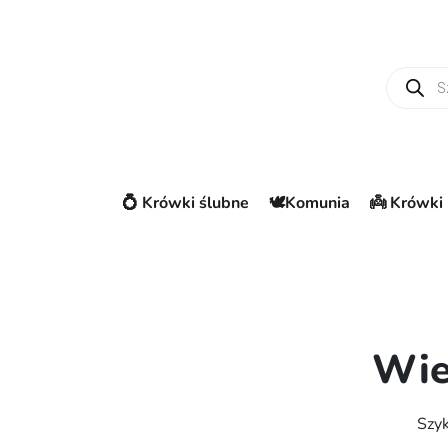
Wyszuki
💍 Krówki ślubne
🕊️Komunia
👼 Krówki 
Wie
Szyk