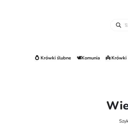
Wyszuki
💍 Krówki ślubne
🕊️Komunia
👼 Krówki 
Wie
Szyk