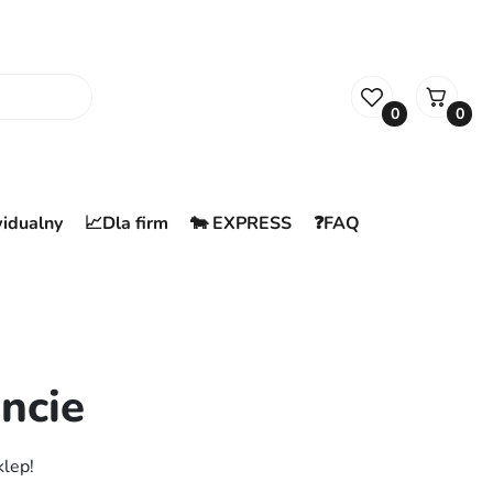
0
0
widualny
📈Dla firm
🐄 EXPRESS
❓FAQ
ncie
klep!