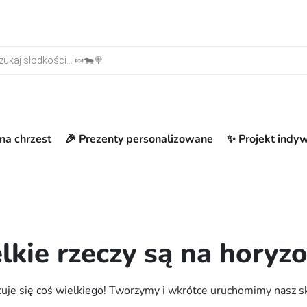
warka produktów
na chrzest
🎉 Prezenty personalizowane
✨ Projekt indy
lkie rzeczy są na horyzo
uje się coś wielkiego! Tworzymy i wkrótce uruchomimy nasz s