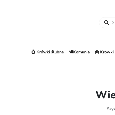
Wyszuki
💍 Krówki ślubne
🕊️Komunia
👼 Krówki 
Wie
Szyk