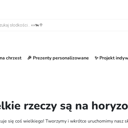
warka produktów
na chrzest
🎉 Prezenty personalizowane
✨ Projekt indy
lkie rzeczy są na horyzo
uje się coś wielkiego! Tworzymy i wkrótce uruchomimy nasz s