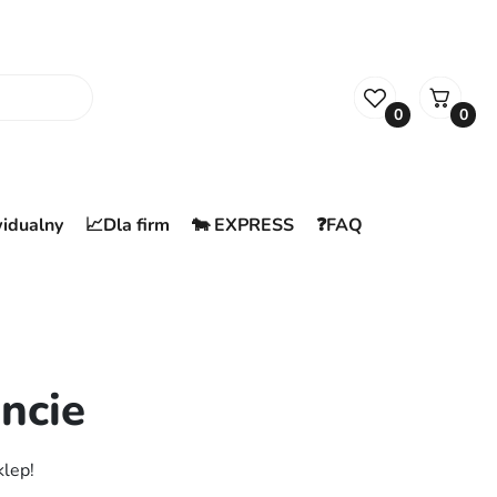
0
0
widualny
📈Dla firm
🐄 EXPRESS
❓FAQ
ncie
klep!