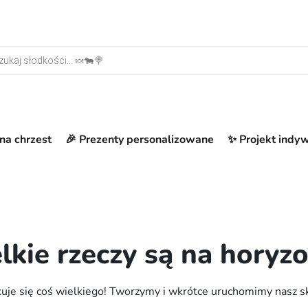
warka produktów
na chrzest
🎉 Prezenty personalizowane
✨ Projekt indy
lkie rzeczy są na horyzo
uje się coś wielkiego! Tworzymy i wkrótce uruchomimy nasz s