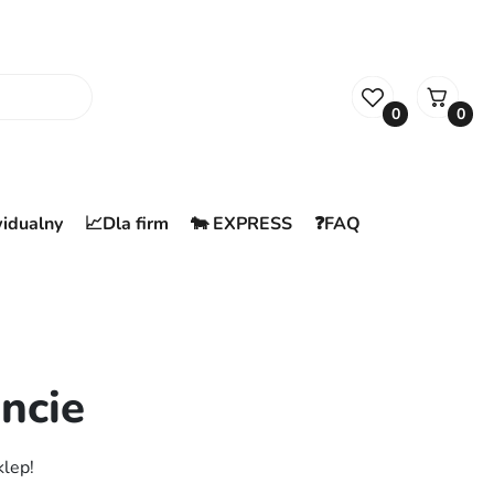
0
0
widualny
📈Dla firm
🐄 EXPRESS
❓FAQ
ncie
klep!