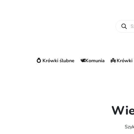
Wyszuki
💍 Krówki ślubne
🕊️Komunia
👼 Krówki 
Wie
Szyk