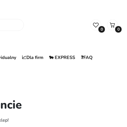
0
0
widualny
📈Dla firm
🐄 EXPRESS
❓FAQ
ncie
klep!