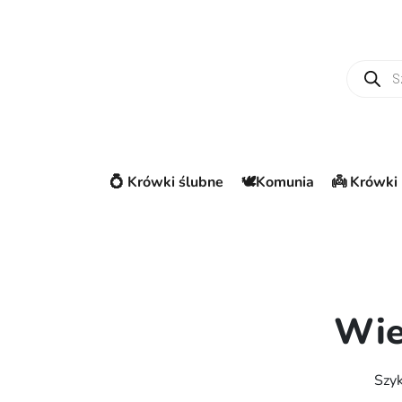
Wyszuki
💍 Krówki ślubne
🕊️Komunia
👼 Krówki 
Wie
Szyk