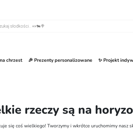
warka produktów
na chrzest
🎉 Prezenty personalizowane
✨ Projekt indy
lkie rzeczy są na horyzo
uje się coś wielkiego! Tworzymy i wkrótce uruchomimy nasz s