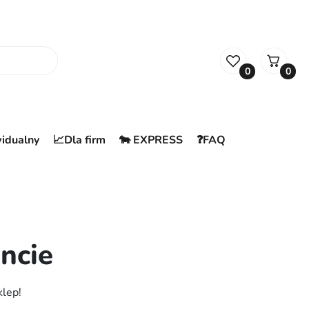
0
0
widualny
📈Dla firm
🐄 EXPRESS
❓FAQ
ncie
klep!