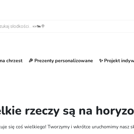
warka produktów
na chrzest
🎉 Prezenty personalizowane
✨ Projekt indy
lkie rzeczy są na horyzo
uje się coś wielkiego! Tworzymy i wkrótce uruchomimy nasz s