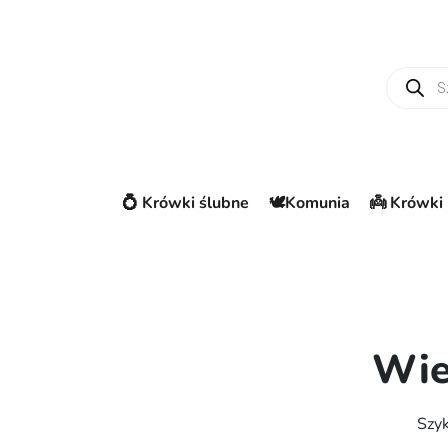
Wyszuki
💍 Krówki ślubne
🕊️Komunia
👼 Krówki 
Wie
Szyk