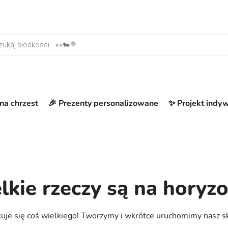
warka produktów
na chrzest
🎉 Prezenty personalizowane
✨ Projekt indy
lkie rzeczy są na horyzo
uje się coś wielkiego! Tworzymy i wkrótce uruchomimy nasz s