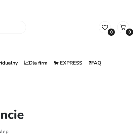
0
0
widualny
📈Dla firm
🐄 EXPRESS
❓FAQ
ncie
klep!