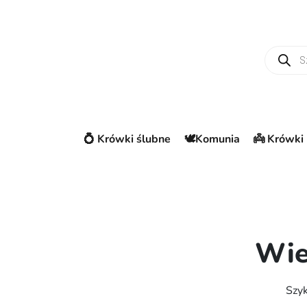
Wyszuki
💍 Krówki ślubne
🕊️Komunia
👼 Krówki 
Wie
Szyk