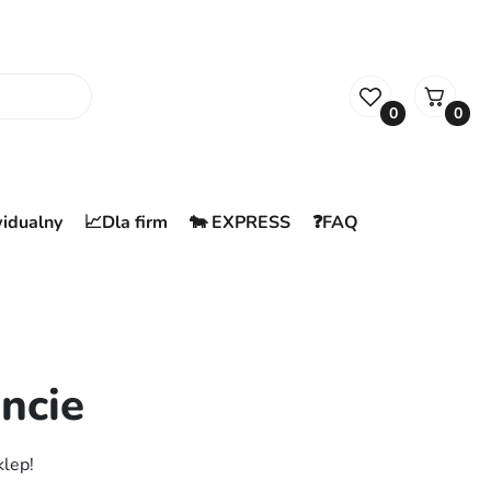
0
0
widualny
📈Dla firm
🐄 EXPRESS
❓FAQ
ncie
klep!