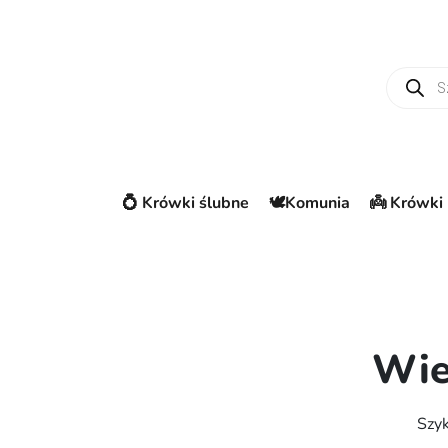
Wyszuki
💍 Krówki ślubne
🕊️Komunia
👼 Krówki 
Wie
Szyk