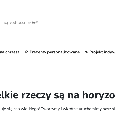
warka produktów
na chrzest
🎉 Prezenty personalizowane
✨ Projekt indy
lkie rzeczy są na horyzo
uje się coś wielkiego! Tworzymy i wkrótce uruchomimy nasz s