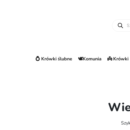
Wyszuki
💍 Krówki ślubne
🕊️Komunia
👼 Krówki 
Wie
Szyk