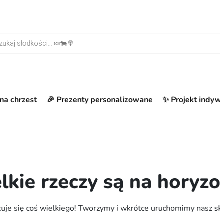
warka produktów
na chrzest
🎉 Prezenty personalizowane
✨ Projekt indy
lkie rzeczy są na horyzo
uje się coś wielkiego! Tworzymy i wkrótce uruchomimy nasz s