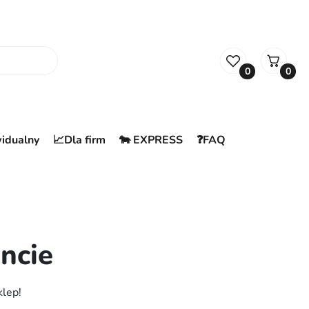
0
0
widualny
📈Dla firm
🐄 EXPRESS
❓FAQ
ncie
klep!