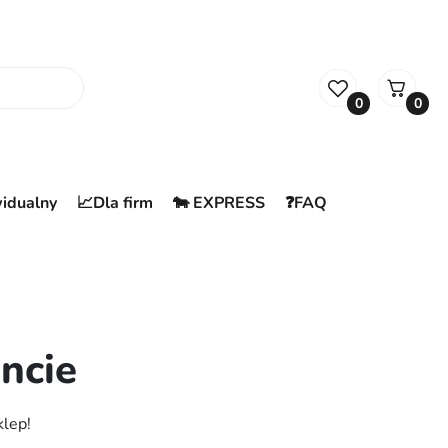
0
0
widualny
📈Dla firm
🐄 EXPRESS
❓FAQ
ncie
klep!