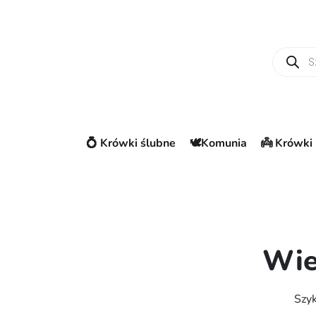
Wyszuki
💍 Krówki ślubne
🕊️Komunia
👼 Krówki 
Wie
Szyk