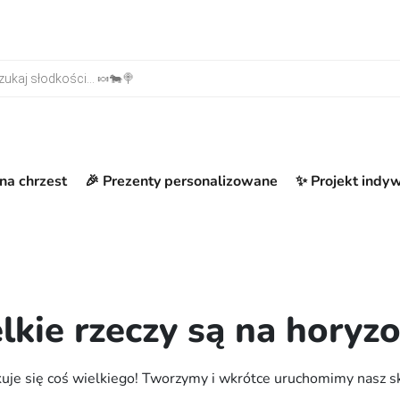
warka produktów
na chrzest
🎉 Prezenty personalizowane
✨ Projekt indy
lkie rzeczy są na horyzo
uje się coś wielkiego! Tworzymy i wkrótce uruchomimy nasz s