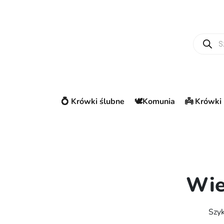
Wyszuki
💍 Krówki ślubne
🕊️Komunia
👼 Krówki 
Wie
Szyk