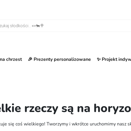
warka produktów
na chrzest
🎉 Prezenty personalizowane
✨ Projekt indy
lkie rzeczy są na horyzo
uje się coś wielkiego! Tworzymy i wkrótce uruchomimy nasz s