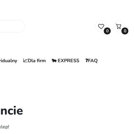
0
0
widualny
📈Dla firm
🐄 EXPRESS
❓FAQ
ncie
klep!