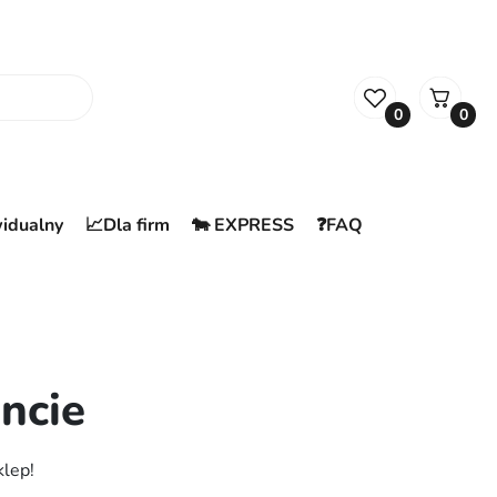
0
0
widualny
📈Dla firm
🐄 EXPRESS
❓FAQ
ncie
klep!