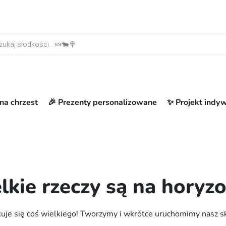
warka produktów
na chrzest
🎉 Prezenty personalizowane
✨ Projekt indy
lkie rzeczy są na horyzo
uje się coś wielkiego! Tworzymy i wkrótce uruchomimy nasz s