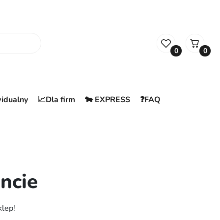
0
0
widualny
📈Dla firm
🐄 EXPRESS
❓FAQ
ncie
klep!