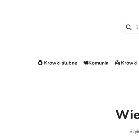
Wyszuki
💍 Krówki ślubne
🕊️Komunia
👼 Krówki 
Wie
Szyk