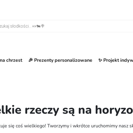
warka produktów
na chrzest
🎉 Prezenty personalizowane
✨ Projekt indy
lkie rzeczy są na horyzo
uje się coś wielkiego! Tworzymy i wkrótce uruchomimy nasz s