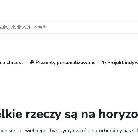
warka produktów
na chrzest
🎉 Prezenty personalizowane
✨ Projekt indy
lkie rzeczy są na horyzo
uje się coś wielkiego! Tworzymy i wkrótce uruchomimy nasz s