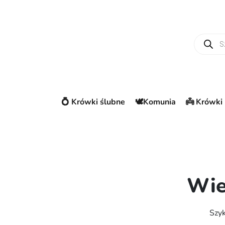
Wyszuki
💍 Krówki ślubne
🕊️Komunia
👼 Krówki 
Wie
Szyk