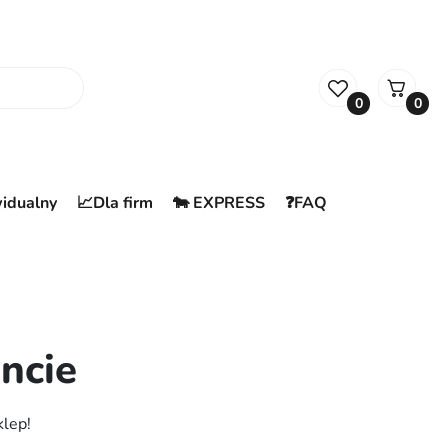
0
0
widualny
📈Dla firm
🐄 EXPRESS
❓FAQ
ncie
klep!