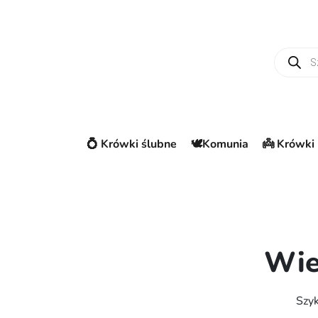
Wyszuki
💍 Krówki ślubne
🕊️Komunia
👼 Krówki 
Wie
Szyk