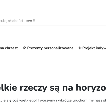
warka produktów
na chrzest
🎉 Prezenty personalizowane
✨ Projekt indy
lkie rzeczy są na horyzo
uje się coś wielkiego! Tworzymy i wkrótce uruchomimy nasz s