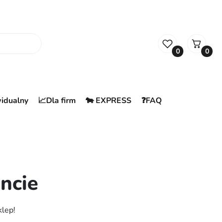
0
0
widualny
📈Dla firm
🐄 EXPRESS
❓FAQ
ncie
klep!