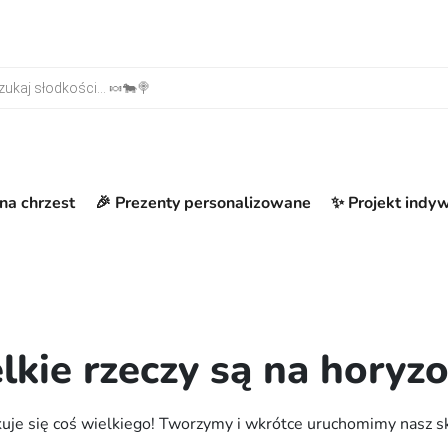
warka produktów
na chrzest
🎉 Prezenty personalizowane
✨ Projekt indy
lkie rzeczy są na horyzo
uje się coś wielkiego! Tworzymy i wkrótce uruchomimy nasz s