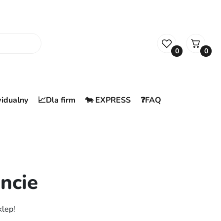
0
0
widualny
📈Dla firm
🐄 EXPRESS
❓FAQ
ncie
klep!