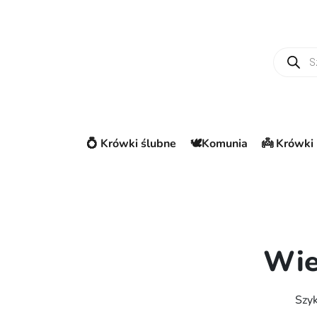
Wyszuki
💍 Krówki ślubne
🕊️Komunia
👼 Krówki 
Wie
Szyk