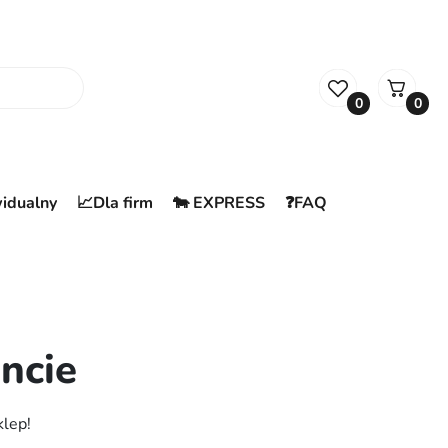
0
0
widualny
📈Dla firm
🐄 EXPRESS
❓FAQ
ncie
klep!