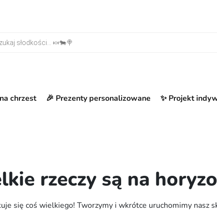
warka produktów
na chrzest
🎉 Prezenty personalizowane
✨ Projekt indy
lkie rzeczy są na horyzo
uje się coś wielkiego! Tworzymy i wkrótce uruchomimy nasz s