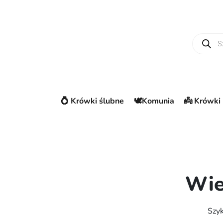
Wyszuki
💍 Krówki ślubne
🕊️Komunia
👼 Krówki 
Wie
Szyk