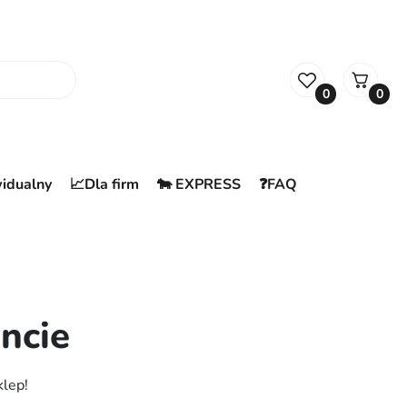
0
0
widualny
📈Dla firm
🐄 EXPRESS
❓FAQ
ncie
klep!