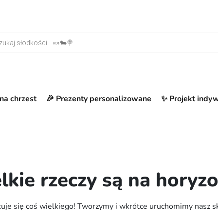
warka produktów
na chrzest
🎉 Prezenty personalizowane
✨ Projekt indy
lkie rzeczy są na horyzo
uje się coś wielkiego! Tworzymy i wkrótce uruchomimy nasz s