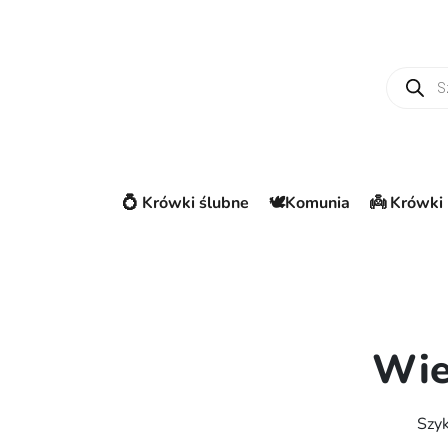
Wyszuki
💍 Krówki ślubne
🕊️Komunia
👼 Krówki 
Wie
Szyk