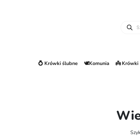
Wyszuki
💍 Krówki ślubne
🕊️Komunia
👼 Krówki 
Wie
Szyk