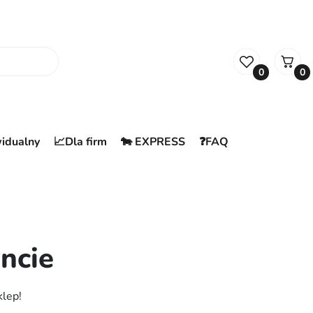
0
0
widualny
📈Dla firm
🐄 EXPRESS
❓FAQ
ncie
klep!