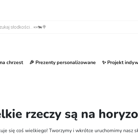
warka produktów
na chrzest
🎉 Prezenty personalizowane
✨ Projekt indy
lkie rzeczy są na horyzo
uje się coś wielkiego! Tworzymy i wkrótce uruchomimy nasz s