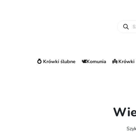
Wyszuki
💍 Krówki ślubne
🕊️Komunia
👼 Krówki 
Wie
Szyk