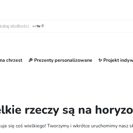
warka produktów
na chrzest
🎉 Prezenty personalizowane
✨ Projekt indy
lkie rzeczy są na horyzo
uje się coś wielkiego! Tworzymy i wkrótce uruchomimy nasz s