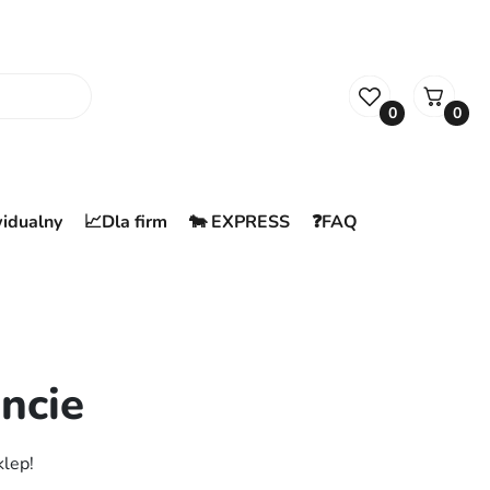
0
0
widualny
📈Dla firm
🐄 EXPRESS
❓FAQ
ncie
klep!