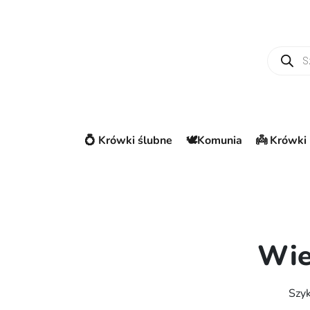
Wyszuki
💍 Krówki ślubne
🕊️Komunia
👼 Krówki 
Wie
Szyk