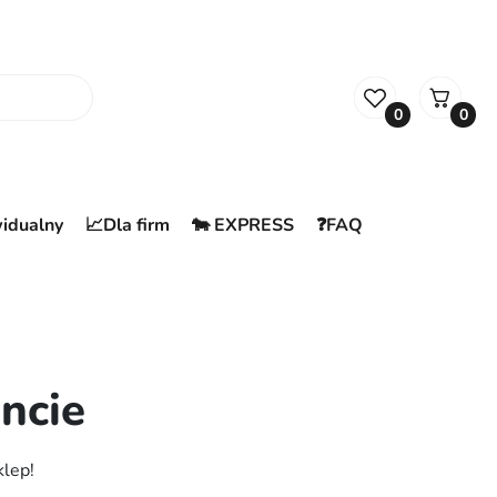
0
0
widualny
📈Dla firm
🐄 EXPRESS
❓FAQ
ncie
klep!